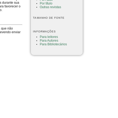
os durante sua
Por título
ara favorecer o
Outras revistas
o.
TAMANHO DE FONTE
a que não
INFORMAÇÕES
devendo enviar
Para leitores
Para Autores
Para Bibliotecários