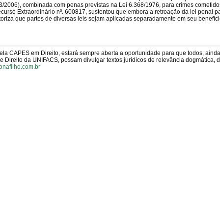
.343/2006), combinada com penas previstas na Lei 6.368/1976, para crimes cometid
curso Extraordinário nº. 600817, sustentou que embora a retroação da lei penal p
toriza que partes de diversas leis sejam aplicadas separadamente em seu benefíci
pela CAPES em Direito, estará sempre aberta a oportunidade para que todos, aind
Direito da UNIFACS, possam divulgar textos jurídicos de relevância dogmática, 
onafilho.com.br