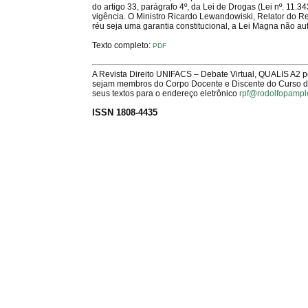
do artigo 33, parágrafo 4º, da Lei de Drogas (Lei nº. 11
vigência. O Ministro Ricardo Lewandowiski, Relator do Re
réu seja uma garantia constitucional, a Lei Magna não au
Texto completo:
PDF
A Revista Direito UNIFACS – Debate Virtual, QUALIS A2 
sejam membros do Corpo Docente e Discente do Curso de 
seus textos para o endereço eletrônico
rpf@rodolfopampl
ISSN 1808-4435