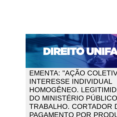
CAPA
SOBRE
ACESSO
CADASTRO
PESQ
NOTÍCIAS
EDIÇÕES DE Nº 1 A 100
WEBMAIL
Capa
n. 161 (2013)
Gaspar
>
>
EMENTA: "AÇÃO COLETIV
INTERESSE INDIVIDUAL
HOMOGÊNEO. LEGITIMID
DO MINISTÉRIO PÚBLIC
TRABALHO. CORTADOR 
PAGAMENTO POR PROD