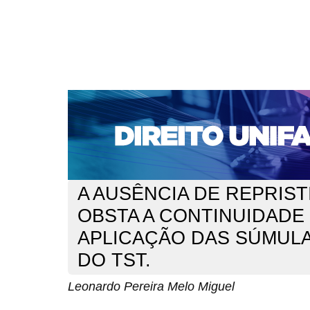
CAPA
SOBRE
ACESSO
CADASTRO
PESQ
NOTÍCIAS
EDIÇÕES DE Nº 1 A 100
WEBMAIL
Capa
n. 162 (2013)
Pereira Melo Miguel
>
>
A AUSÊNCIA DE REPRIS
OBSTA A CONTINUIDADE
APLICAÇÃO DAS SÚMULAS
DO TST.
Leonardo Pereira Melo Miguel