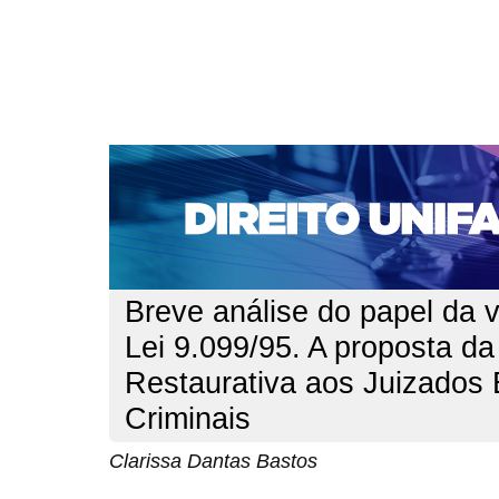
CAPA
SOBRE
ACESSO
CADASTRO
PESQ
NOTÍCIAS
EDIÇÕES DE Nº 1 A 100
WEBMAIL
Capa
n. 115 (2010)
Dantas Bastos
>
>
Breve análise do papel da v
Lei 9.099/95. A proposta da
Restaurativa aos Juizados 
Criminais
Clarissa Dantas Bastos