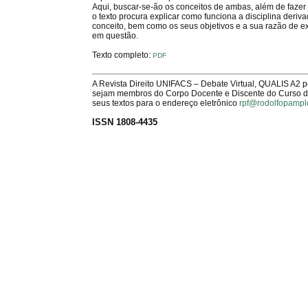
Aqui, buscar-se-ão os conceitos de ambas, além de fazer
o texto procura explicar como funciona a disciplina deriva
conceito, bem como os seus objetivos e a sua razão de e
em questão.
Texto completo:
PDF
A Revista Direito UNIFACS – Debate Virtual, QUALIS A2 
sejam membros do Corpo Docente e Discente do Curso de 
seus textos para o endereço eletrônico
rpf@rodolfopampl
ISSN 1808-4435