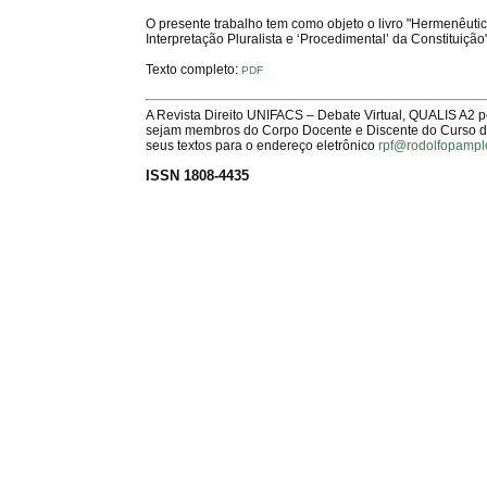
O presente trabalho tem como objeto o livro "Hermenêutic
Interpretação Pluralista e ‘Procedimental’ da Constituição
Texto completo:
PDF
A Revista Direito UNIFACS – Debate Virtual, QUALIS A2 
sejam membros do Corpo Docente e Discente do Curso de 
seus textos para o endereço eletrônico
rpf@rodolfopampl
ISSN 1808-4435