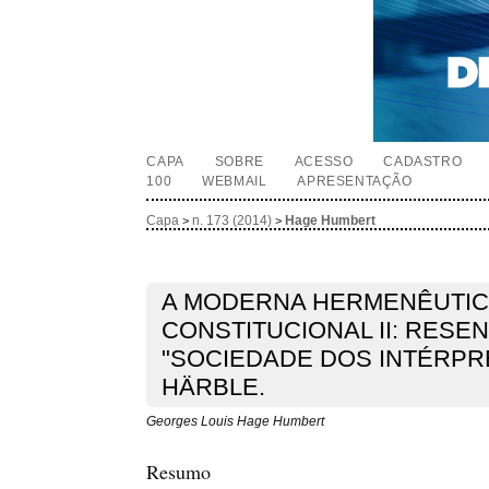
CAPA
SOBRE
ACESSO
CADASTRO
100
WEBMAIL
APRESENTAÇÃO
Capa
n. 173 (2014)
Hage Humbert
>
>
A MODERNA HERMENÊUTI
CONSTITUCIONAL II: RESE
"SOCIEDADE DOS INTÉRPR
HÄRBLE.
Georges Louis Hage Humbert
Resumo