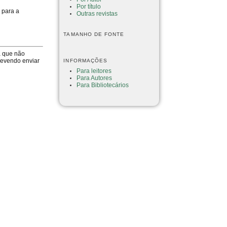
Por título
 para a
Outras revistas
TAMANHO DE FONTE
a que não
devendo enviar
INFORMAÇÕES
Para leitores
Para Autores
Para Bibliotecários