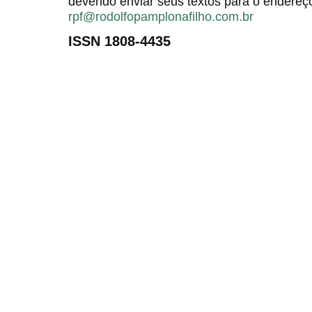
devendo enviar seus textos para o endereço
rpf@rodolfopamplonafilho.com.br
ISSN 1808-4435