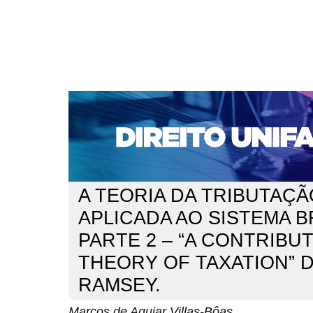
CAPA
SOBRE
ACESSO
CADASTRO
PESQ
NOTÍCIAS
EDIÇÕES DE Nº 1 A 100
WEBMAIL
Capa
n. 182 (2015)
Aguiar Villas-Bôas
>
>
A TEORIA DA TRIBUTAÇÃ
APLICADA AO SISTEMA B
PARTE 2 – “A CONTRIBU
THEORY OF TAXATION” 
RAMSEY.
Marcos de Aguiar Villas-Bôas