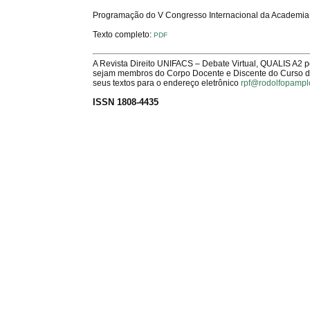
Programação do V Congresso Internacional da Academia Br
Texto completo:
PDF
A Revista Direito UNIFACS – Debate Virtual, QUALIS A2 
sejam membros do Corpo Docente e Discente do Curso de 
seus textos para o endereço eletrônico
rpf@rodolfopampl
ISSN 1808-4435