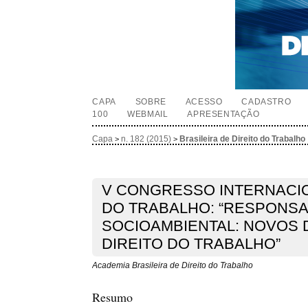
CAPA
SOBRE
ACESSO
CADASTRO
100
WEBMAIL
APRESENTAÇÃO
Capa
n. 182 (2015)
Brasileira de Direito do Trabalho
>
>
V CONGRESSO INTERNACIO
DO TRABALHO: “RESPONSA
SOCIOAMBIENTAL: NOVOS 
DIREITO DO TRABALHO”
Academia Brasileira de Direito do Trabalho
Resumo