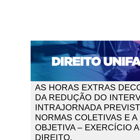
CAPA
SOBRE
ACESSO
CADASTRO
PESQ
NOTÍCIAS
EDIÇÕES DE Nº 1 A 100
WEBMAIL
Capa
n. 184 (2015)
Pessoa
>
>
AS HORAS EXTRAS DEC
DA REDUÇÃO DO INTER
INTRAJORNADA PREVIS
NORMAS COLETIVAS E A
OBJETIVA – EXERCÍCIO 
DIREITO.