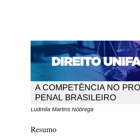
CAPA
SOBRE
ACESSO
CADASTRO
PESQ
NOTÍCIAS
EDIÇÕES DE Nº 1 A 100
WEBMAIL
Capa
n. 104 (2009)
Nóbrega
>
>
A COMPETÊNCIA NO PR
PENAL BRASILEIRO
Ludmila Martins Nóbrega
Resumo