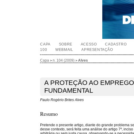
CAPA
SOBRE
ACESSO
CADASTRO
100
WEBMAIL
APRESENTAÇÃO
Capa
n. 104 (2009)
Alves
>
>
A PROTEÇÃO AO EMPREGO
FUNDAMENTAL
Paulo Rogério Brites Alves
Resumo
Pretende o presente artigo, diante do grande problema soc
desse contexto, será feita uma análise do artigo 7º, incis
arbitrária ou sem justa causa, observando-se a necessi