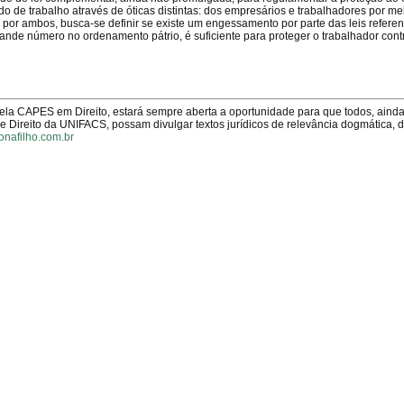
do de trabalho através de óticas distintas: dos empresários e trabalhadores por m
 por ambos, busca-se definir se existe um engessamento por parte das leis referen
rande número no ordenamento pátrio, é suficiente para proteger o trabalhador con
pela CAPES em Direito, estará sempre aberta a oportunidade para que todos, aind
Direito da UNIFACS, possam divulgar textos jurídicos de relevância dogmática, 
onafilho.com.br