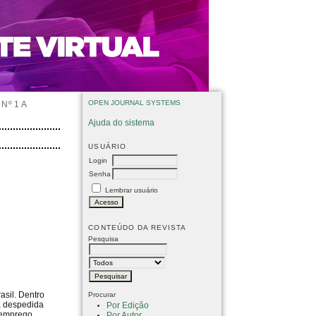
OPEN JOURNAL SYSTEMS
Nº 1 A
Ajuda do sistema
USUÁRIO
Login
Senha
Lembrar usuário
CONTEÚDO DA REVISTA
Pesquisa
asil. Dentro
Procurar
 a despedida
Por Edição
 emprego.
Por Autor