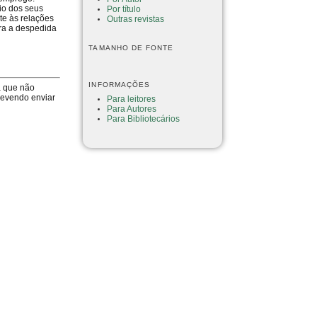
eio dos seus
Por título
te às relações
Outras revistas
tra a despedida
TAMANHO DE FONTE
INFORMAÇÕES
a que não
devendo enviar
Para leitores
Para Autores
Para Bibliotecários