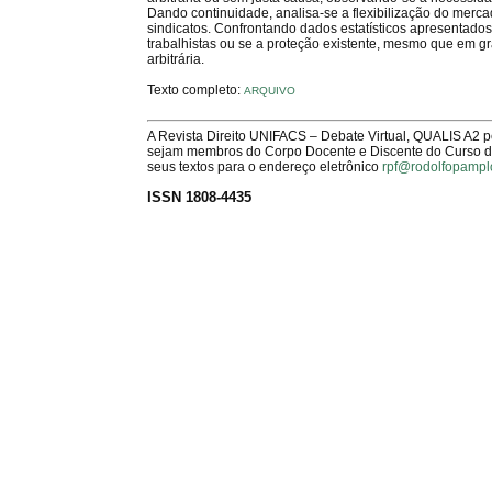
Dando continuidade, analisa-se a flexibilização do merca
sindicatos. Confrontando dados estatísticos apresentados
trabalhistas ou se a proteção existente, mesmo que em g
arbitrária.
Texto completo:
ARQUIVO
A Revista Direito UNIFACS – Debate Virtual, QUALIS A2 
sejam membros do Corpo Docente e Discente do Curso de 
seus textos para o endereço eletrônico
rpf@rodolfopampl
ISSN 1808-4435