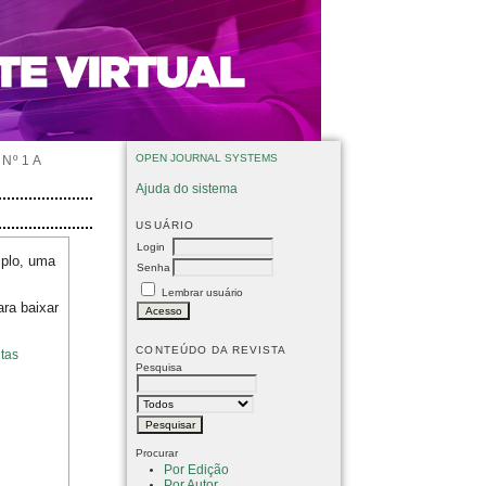
OPEN JOURNAL SYSTEMS
Nº 1 A
Ajuda do sistema
USUÁRIO
Login
mplo, uma
Senha
Lembrar usuário
ara baixar
CONTEÚDO DA REVISTA
tas
Pesquisa
Procurar
Por Edição
Por Autor