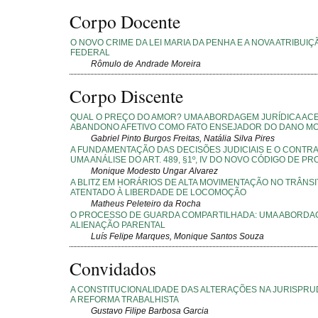
Corpo Docente
O NOVO CRIME DA LEI MARIA DA PENHA E A NOVA ATRIBUIÇ
FEDERAL
Rômulo de Andrade Moreira
Corpo Discente
QUAL O PREÇO DO AMOR? UMA ABORDAGEM JURÍDICA AC
ABANDONO AFETIVO COMO FATO ENSEJADOR DO DANO M
Gabriel Pinto Burgos Freitas, Natália Silva Pires
A FUNDAMENTAÇÃO DAS DECISÕES JUDICIAIS E O CONTRA
UMA ANÁLISE DO ART. 489, §1º, IV DO NOVO CÓDIGO DE PR
Monique Modesto Ungar Alvarez
A BLITZ EM HORÁRIOS DE ALTA MOVIMENTAÇÃO NO TRÂNS
ATENTADO À LIBERDADE DE LOCOMOÇÃO
Matheus Peleteiro da Rocha
O PROCESSO DE GUARDA COMPARTILHADA: UMA ABORDA
ALIENAÇÃO PARENTAL
Luís Felipe Marques, Monique Santos Souza
Convidados
A CONSTITUCIONALIDADE DAS ALTERAÇÕES NA JURISPRU
A REFORMA TRABALHISTA
Gustavo Filipe Barbosa Garcia