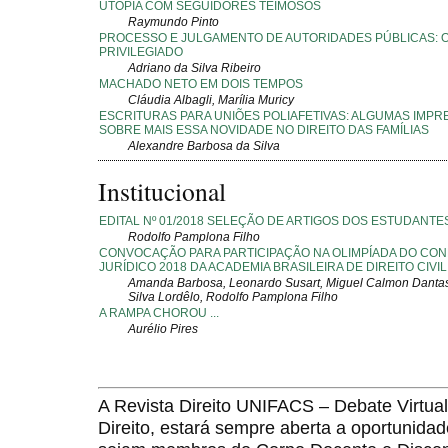
UTOPIA COM SEGUIDORES TEIMOSOS
Raymundo Pinto
PROCESSO E JULGAMENTO DE AUTORIDADES PÚBLICAS: 
PRIVILEGIADO
Adriano da Silva Ribeiro
MACHADO NETO EM DOIS TEMPOS
Cláudia Albagli, Marília Muricy
ESCRITURAS PARA UNIÕES POLIAFETIVAS: ALGUMAS IMP
SOBRE MAIS ESSA NOVIDADE NO DIREITO DAS FAMÍLIAS
Alexandre Barbosa da Silva
Institucional
EDITAL Nº 01/2018 SELEÇÃO DE ARTIGOS DOS ESTUDANTE
Rodolfo Pamplona Filho
CONVOCAÇÃO PARA PARTICIPAÇÃO NA OLIMPÍADA DO CO
JURÍDICO 2018 DA ACADEMIA BRASILEIRA DE DIREITO CIVIL
Amanda Barbosa, Leonardo Susart, Miguel Calmon Danta
Silva Lordêlo, Rodolfo Pamplona Filho
A RAMPA CHOROU ...
Aurélio Pires
A Revista Direito UNIFACS – Debate Virt
Direito, estará sempre aberta a oportunida