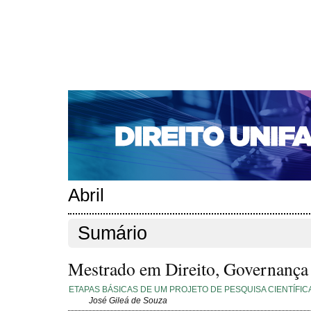
CAPA
SOBRE
ACESSO
CADASTRO
PESQ
NOTÍCIAS
EDIÇÕES DE Nº 1 A 100
WEBMAIL
Capa
Edições anteriores
n. 214 (2018)
>
>
n. 214 (2018)
Abril
Sumário
Mestrado em Direito, Governança e
ETAPAS BÁSICAS DE UM PROJETO DE PESQUISA CIENTÍFIC
José Gileá de Souza