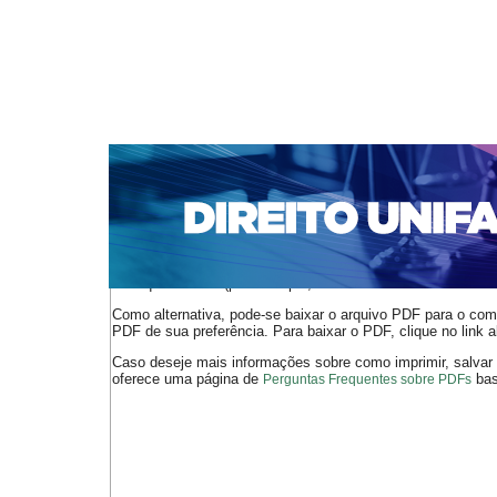
CAPA
SOBRE
ACESSO
CADASTRO
PESQ
NOTÍCIAS
EDIÇÕES DE Nº 1 A 100
WEBMAIL
Capa
n. 232 (2019)
Nilo de Almeida
>
>
O arquivo PDF selecionado deve ser carregado no navegador
de arquivos PDF (por exemplo, uma versão atual do
Adobe 
Como alternativa, pode-se baixar o arquivo PDF para o comp
PDF de sua preferência. Para baixar o PDF, clique no link a
Caso deseje mais informações sobre como imprimir, salvar
oferece uma página de
bast
Perguntas Frequentes sobre PDFs