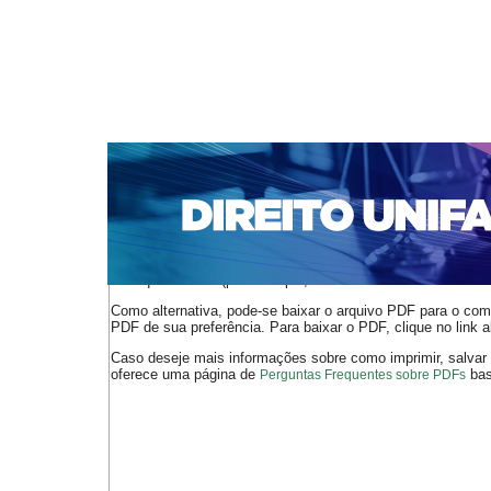
CAPA
SOBRE
ACESSO
CADASTRO
PESQ
NOTÍCIAS
EDIÇÕES DE Nº 1 A 100
WEBMAIL
Capa
n. 234 (2019)
Expósito
>
>
O arquivo PDF selecionado deve ser carregado no navegador
de arquivos PDF (por exemplo, uma versão atual do
Adobe 
Como alternativa, pode-se baixar o arquivo PDF para o comp
PDF de sua preferência. Para baixar o PDF, clique no link a
Caso deseje mais informações sobre como imprimir, salvar
oferece uma página de
bast
Perguntas Frequentes sobre PDFs