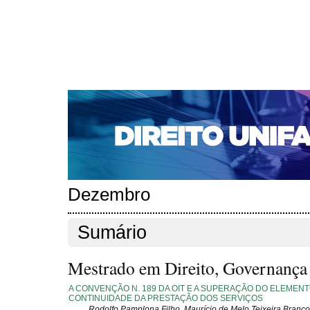
CAPA
SOBRE
ACESSO
CADASTRO
PESQ
NOTÍCIAS
EDIÇÕES DE Nº 1 A 100
WEBMAIL
Capa
Edições anteriores
n. 234 (2019)
>
>
n. 234 (2019)
Dezembro
Sumário
Mestrado em Direito, Governança e
A CONVENÇÃO N. 189 DA OIT E A SUPERAÇÃO DO ELEMEN
CONTINUIDADE DA PRESTAÇÃO DOS SERVIÇOS
Rodolfo Pamplona Filho, Maurício de Melo Teixeira Branco