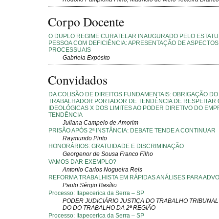
Corpo Docente
O DUPLO REGIME CURATELAR INAUGURADO PELO ESTATU
PESSOA COM DEFICIÊNCIA: APRESENTAÇÃO DE ASPECTOS 
PROCESSUAIS
Gabriela Expósito
Convidados
DA COLISÃO DE DIREITOS FUNDAMENTAIS: OBRIGAÇÃO DO
TRABALHADOR PORTADOR DE TENDÊNCIA DE RESPEITAR
IDEOLÓGICAS X DOS LIMITES AO PODER DIRETIVO DO EM
TENDÊNCIA
Juliana Campelo de Amorim
PRISÃO APÓS 2ª INSTÂNCIA: DEBATE TENDE A CONTINUAR
Raymundo Pinto
HONORÁRIOS: GRATUIDADE E DISCRIMINAÇÃO
Georgenor de Sousa Franco Filho
VAMOS DAR EXEMPLO?
Antonio Carlos Nogueira Reis
REFORMA TRABALHISTA EM RÁPIDAS ANÁLISES PARA AD
Paulo Sérgio Basílio
Processo: Itapecerica da Serra – SP
PODER JUDICIÁRIO JUSTIÇA DO TRABALHO TRIBUNAL
DO DO TRABALHO DA 2ª REGIÃO
Processo: Itapecerica da Serra – SP