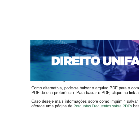
CAPA
SOBRE
ACESSO
CADASTRO
PESQ
NOTÍCIAS
EDIÇÕES DE Nº 1 A 100
WEBMAIL
Capa
n. 234 (2019)
Silva
>
>
O arquivo PDF selecionado deve ser carregado no navegador
de arquivos PDF (por exemplo, uma versão atual do
Adobe 
Como alternativa, pode-se baixar o arquivo PDF para o comp
PDF de sua preferência. Para baixar o PDF, clique no link a
Caso deseje mais informações sobre como imprimir, salvar
oferece uma página de
bast
Perguntas Frequentes sobre PDFs