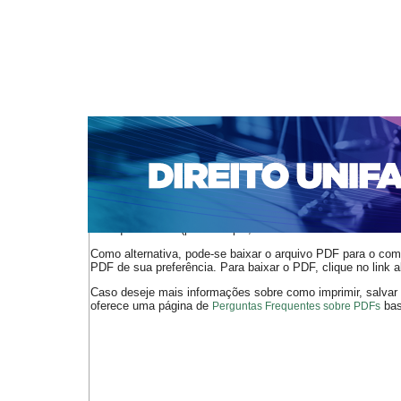
CAPA
SOBRE
ACESSO
CADASTRO
PESQ
NOTÍCIAS
EDIÇÕES DE Nº 1 A 100
WEBMAIL
Capa
n. 234 (2019)
TRIBUNAL REGIONAL DO TRABALHO 
>
>
O arquivo PDF selecionado deve ser carregado no navegador
de arquivos PDF (por exemplo, uma versão atual do
Adobe 
Como alternativa, pode-se baixar o arquivo PDF para o comp
PDF de sua preferência. Para baixar o PDF, clique no link a
Caso deseje mais informações sobre como imprimir, salvar
oferece uma página de
bast
Perguntas Frequentes sobre PDFs