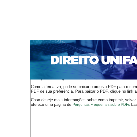
CAPA
SOBRE
ACESSO
CADASTRO
PESQ
NOTÍCIAS
EDIÇÕES DE Nº 1 A 100
WEBMAIL
Capa
n. 106 (2009)
1 a 4 de setembro de 2009 - Porto Segu
>
>
O arquivo PDF selecionado deve ser carregado no navegador
de arquivos PDF (por exemplo, uma versão atual do
Adobe 
Como alternativa, pode-se baixar o arquivo PDF para o comp
PDF de sua preferência. Para baixar o PDF, clique no link a
Caso deseje mais informações sobre como imprimir, salvar
oferece uma página de
bast
Perguntas Frequentes sobre PDFs