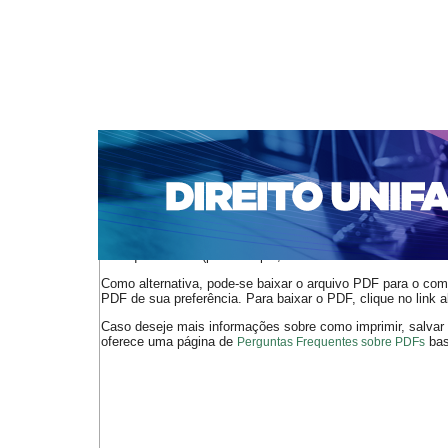
CAPA
SOBRE
ACESSO
CADASTRO
PESQ
NOTÍCIAS
EDIÇÕES DE Nº 1 A 100
WEBMAIL
Capa
n. 246 (2020)
Teobaldo
>
>
O arquivo PDF selecionado deve ser carregado no navegador
de arquivos PDF (por exemplo, uma versão atual do
Adobe 
Como alternativa, pode-se baixar o arquivo PDF para o comp
PDF de sua preferência. Para baixar o PDF, clique no link a
Caso deseje mais informações sobre como imprimir, salvar
oferece uma página de
bast
Perguntas Frequentes sobre PDFs