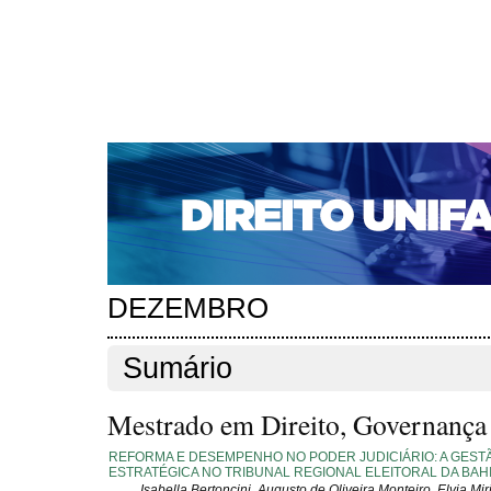
CAPA
SOBRE
ACESSO
CADASTRO
PESQ
NOTÍCIAS
EDIÇÕES DE Nº 1 A 100
WEBMAIL
Capa
Edições anteriores
n. 246 (2020)
>
>
n. 246 (2020)
DEZEMBRO
Sumário
Mestrado em Direito, Governança e
REFORMA E DESEMPENHO NO PODER JUDICIÁRIO: A GEST
ESTRATÉGICA NO TRIBUNAL REGIONAL ELEITORAL DA BAH
Isabella Bertoncini, Augusto de Oliveira Monteiro, Elvia Mi