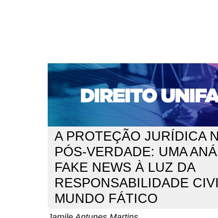
CAPA
SOBRE
ACESSO
CADASTRO
PESQ
NOTÍCIAS
EDIÇÕES DE Nº 1 A 100
WEBMAIL
Capa
n. 248 (2021)
Martins
>
>
A PROTEÇÃO JURÍDICA N
PÓS-VERDADE: UMA ANÁ
FAKE NEWS À LUZ DA
RESPONSABILIDADE CIV
MUNDO FÁTICO
Jamile Antunes Martins