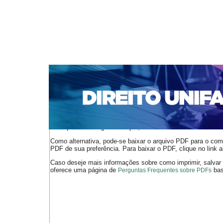
CAPA
SOBRE
ACESSO
CADASTRO
PESQ
NOTÍCIAS
EDIÇÕES DE Nº 1 A 100
WEBMAIL
Capa
n. 248 (2021)
Martins
>
>
O arquivo PDF selecionado deve ser carregado no navegador
de arquivos PDF (por exemplo, uma versão atual do
Adobe 
Como alternativa, pode-se baixar o arquivo PDF para o comp
PDF de sua preferência. Para baixar o PDF, clique no link a
Caso deseje mais informações sobre como imprimir, salvar
oferece uma página de
bast
Perguntas Frequentes sobre PDFs