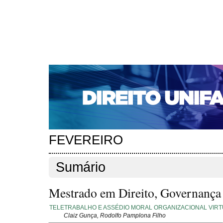
CAPA
SOBRE
ACESSO
CADASTRO
PESQ
NOTÍCIAS
EDIÇÕES DE Nº 1 A 100
WEBMAIL
Capa
Edições anteriores
n. 248 (2021)
>
>
n. 248 (2021)
FEVEREIRO
Sumário
Mestrado em Direito, Governança e
TELETRABALHO E ASSÉDIO MORAL ORGANIZACIONAL VIR
Claiz Gunça, Rodolfo Pamplona Filho