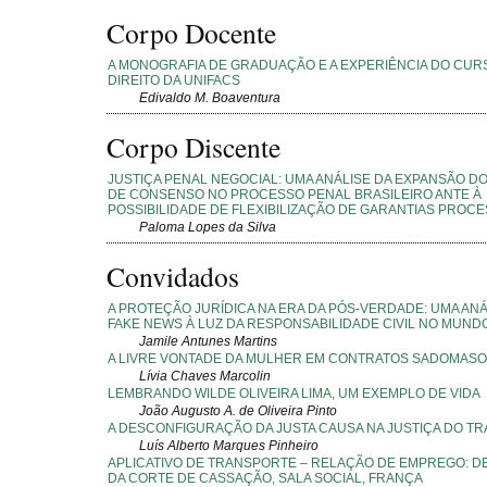
Corpo Docente
A MONOGRAFIA DE GRADUAÇÃO E A EXPERIÊNCIA DO CUR
DIREITO DA UNIFACS
Edivaldo M. Boaventura
Corpo Discente
JUSTIÇA PENAL NEGOCIAL: UMA ANÁLISE DA EXPANSÃO D
DE CONSENSO NO PROCESSO PENAL BRASILEIRO ANTE À
POSSIBILIDADE DE FLEXIBILIZAÇÃO DE GARANTIAS PROC
Paloma Lopes da Silva
Convidados
A PROTEÇÃO JURÍDICA NA ERA DA PÓS-VERDADE: UMA ANÁ
FAKE NEWS À LUZ DA RESPONSABILIDADE CIVIL NO MUND
Jamile Antunes Martins
A LIVRE VONTADE DA MULHER EM CONTRATOS SADOMASO
Lívia Chaves Marcolin
LEMBRANDO WILDE OLIVEIRA LIMA, UM EXEMPLO DE VIDA
João Augusto A. de Oliveira Pinto
A DESCONFIGURAÇÃO DA JUSTA CAUSA NA JUSTIÇA DO T
Luís Alberto Marques Pinheiro
APLICATIVO DE TRANSPORTE – RELAÇÃO DE EMPREGO: DE
DA CORTE DE CASSAÇÃO, SALA SOCIAL, FRANÇA