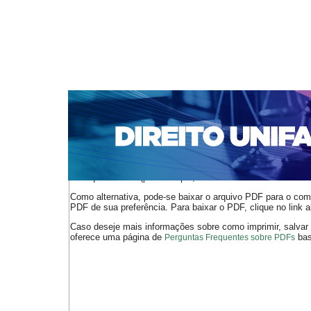
CAPA
SOBRE
ACESSO
CADASTRO
PESQ
NOTÍCIAS
EDIÇÕES DE Nº 1 A 100
WEBMAIL
Capa
n. 248 (2021)
Pinheiro
>
>
O arquivo PDF selecionado deve ser carregado no navegador
de arquivos PDF (por exemplo, uma versão atual do
Adobe 
Como alternativa, pode-se baixar o arquivo PDF para o comp
PDF de sua preferência. Para baixar o PDF, clique no link a
Caso deseje mais informações sobre como imprimir, salvar
oferece uma página de
bast
Perguntas Frequentes sobre PDFs