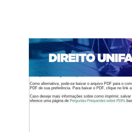
CAPA
SOBRE
ACESSO
CADASTRO
PESQ
NOTÍCIAS
EDIÇÕES DE Nº 1 A 100
WEBMAIL
Capa
n. 248 (2021)
Reis
>
>
O arquivo PDF selecionado deve ser carregado no navegador
de arquivos PDF (por exemplo, uma versão atual do
Adobe 
Como alternativa, pode-se baixar o arquivo PDF para o comp
PDF de sua preferência. Para baixar o PDF, clique no link a
Caso deseje mais informações sobre como imprimir, salvar
oferece uma página de
bast
Perguntas Frequentes sobre PDFs