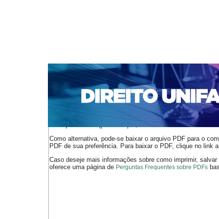
CAPA
SOBRE
ACESSO
CADASTRO
PESQ
NOTÍCIAS
EDIÇÕES DE Nº 1 A 100
WEBMAIL
Capa
n. 275 (2023)
de Souza
>
>
O arquivo PDF selecionado deve ser carregado no navegador
de arquivos PDF (por exemplo, uma versão atual do
Adobe 
Como alternativa, pode-se baixar o arquivo PDF para o comp
PDF de sua preferência. Para baixar o PDF, clique no link a
Caso deseje mais informações sobre como imprimir, salvar
oferece uma página de
bast
Perguntas Frequentes sobre PDFs