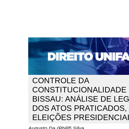
CAPA
SOBRE
ACESSO
CADASTRO
PESQ
NOTÍCIAS
EDIÇÕES DE Nº 1 A 100
WEBMAIL
Capa
n. 275 (2023)
Da (Philif) Silva
>
>
CONTROLE DA
CONSTITUCIONALIDADE 
BISSAU: ANÁLISE DE LE
DOS ATOS PRATICADOS,
ELEIÇÕES PRESIDENCIAI
Augusto Da (Philif) Silva