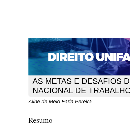
CAPA
SOBRE
ACESSO
CADASTRO
PESQ
NOTÍCIAS
EDIÇÕES DE Nº 1 A 100
WEBMAIL
Capa
n. 114 (2009)
Pereira
>
>
AS METAS E DESAFIOS 
NACIONAL DE TRABALH
Aline de Melo Faria Pereira
Resumo