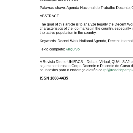
Palavras-chave: Agenda Nacional de Trabalho Decente; Or
ABSTRACT
The goal of this article is to analyze legally the Decent Wo
characteristics of the job market in the country, especiall
the active population in the country.
Keywords: Decent Work National Agenda; Decent Internati
Texto completo:
ARQUIVO
A Revista Direito UNIFACS – Debate Virtual, QUALIS A2 
sejam membros do Corpo Docente e Discente do Curso de 
seus textos para o endereço eletrônico
rpf@rodolfopampl
ISSN 1808-4435