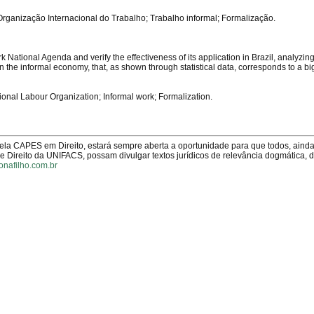
ganização Internacional do Trabalho; Trabalho informal; Formalização.
rk National Agenda and verify the effectiveness of its application in Brazil, analyzin
y in the informal economy, that, as shown through statistical data, corresponds to a b
onal Labour Organization; Informal work; Formalization.
pela CAPES em Direito, estará sempre aberta a oportunidade para que todos, aind
Direito da UNIFACS, possam divulgar textos jurídicos de relevância dogmática, 
onafilho.com.br