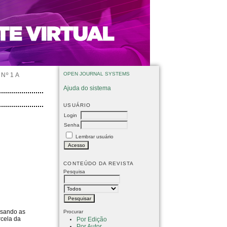
OPEN JOURNAL SYSTEMS
Nº 1 A
Ajuda do sistema
USUÁRIO
Login
Senha
Lembrar usuário
CONTEÚDO DA REVISTA
Pesquisa
lisando as
Procurar
rcela da
Por Edição
Por Autor