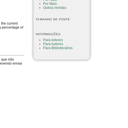
Por título
Outras revistas
TAMANHO DE FONTE
g the current
ig percentage of
INFORMAÇÕES
Para leitores
Para Autores
Para Bibliotecários
a que não
devendo enviar