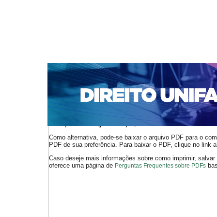
CAPA
SOBRE
ACESSO
CADASTRO
PESQ
NOTÍCIAS
EDIÇÕES DE Nº 1 A 100
WEBMAIL
Capa
n. 286 (2024)
Pamplona Filho
>
>
O arquivo PDF selecionado deve ser carregado no navegador
de arquivos PDF (por exemplo, uma versão atual do
Adobe 
Como alternativa, pode-se baixar o arquivo PDF para o comp
PDF de sua preferência. Para baixar o PDF, clique no link a
Caso deseje mais informações sobre como imprimir, salvar
oferece uma página de
bast
Perguntas Frequentes sobre PDFs