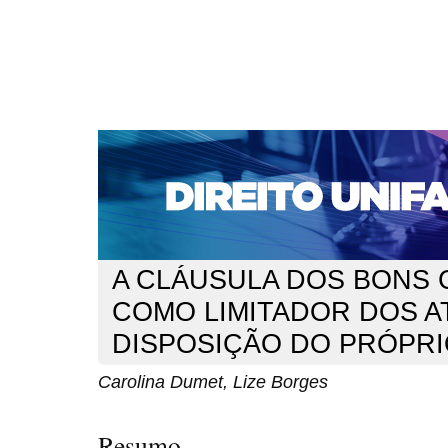
CAPA
SOBRE
ACESSO
CADASTRO
PESQ
NOTÍCIAS
EDIÇÕES DE Nº 1 A 100
WEBMAIL
Capa
n. 286 (2024)
Dumet
>
>
A CLÁUSULA DOS BONS
COMO LIMITADOR DOS A
DISPOSIÇÃO DO PRÓPR
Carolina Dumet, Lize Borges
Resumo