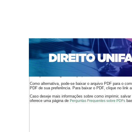
CAPA
SOBRE
ACESSO
CADASTRO
PESQ
NOTÍCIAS
EDIÇÕES DE Nº 1 A 100
WEBMAIL
Capa
n. 286 (2024)
Dumet
>
>
O arquivo PDF selecionado deve ser carregado no navegador
de arquivos PDF (por exemplo, uma versão atual do
Adobe 
Como alternativa, pode-se baixar o arquivo PDF para o comp
PDF de sua preferência. Para baixar o PDF, clique no link a
Caso deseje mais informações sobre como imprimir, salvar
oferece uma página de
bast
Perguntas Frequentes sobre PDFs