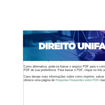
CAPA
SOBRE
ACESSO
CADASTRO
PESQ
NOTÍCIAS
EDIÇÕES DE Nº 1 A 100
WEBMAIL
Capa
n. 286 (2024)
Cerqueira Nabuco Oliveira
>
>
O arquivo PDF selecionado deve ser carregado no navegador
de arquivos PDF (por exemplo, uma versão atual do
Adobe 
Como alternativa, pode-se baixar o arquivo PDF para o comp
PDF de sua preferência. Para baixar o PDF, clique no link a
Caso deseje mais informações sobre como imprimir, salvar
oferece uma página de
bast
Perguntas Frequentes sobre PDFs