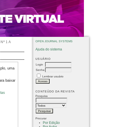
OPEN JOURNAL SYSTEMS
Nº 1 A
Ajuda do sistema
USUÁRIO
Login
mplo, uma
Senha
Lembrar usuário
ara baixar
CONTEÚDO DA REVISTA
tas
Pesquisa
Procurar
Por Edição
Por Autor