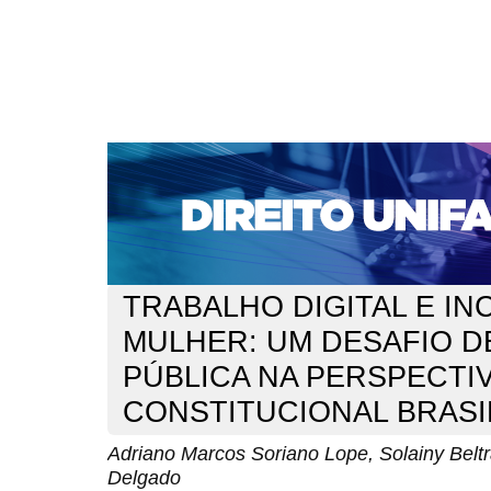
CAPA
SOBRE
ACESSO
CADASTRO
PESQ
NOTÍCIAS
EDIÇÕES DE Nº 1 A 100
WEBMAIL
Capa
n. 291 (2024)
Soriano Lope
>
>
TRABALHO DIGITAL E IN
MULHER: UM DESAFIO DE
PÚBLICA NA PERSPECTI
CONSTITUCIONAL BRASI
Adriano Marcos Soriano Lope, Solainy Belt
Delgado