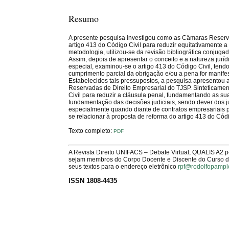
Resumo
A presente pesquisa investigou como as Câmaras Reservad
artigo 413 do Código Civil para reduzir equitativamente a 
metodologia, utilizou-se da revisão bibliográfica conjugad
Assim, depois de apresentar o conceito e a natureza juríd
especial, examinou-se o artigo 413 do Código Civil, tend
cumprimento parcial da obrigação e/ou a pena for manife
Estabelecidos tais pressupostos, a pesquisa apresentou a
Reservadas de Direito Empresarial do TJSP. Sinteticament
Civil para reduzir a cláusula penal, fundamentando as su
fundamentação das decisões judiciais, sendo dever dos ju
especialmente quando diante de contratos empresariais p
se relacionar à proposta de reforma do artigo 413 do Cód
Texto completo:
PDF
A Revista Direito UNIFACS – Debate Virtual, QUALIS A2 
sejam membros do Corpo Docente e Discente do Curso de 
seus textos para o endereço eletrônico
rpf@rodolfopampl
ISSN 1808-4435