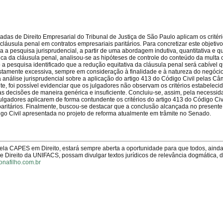
as de Direito Empresarial do Tribunal de Justiça de São Paulo aplicam os critéri
cláusula penal em contratos empresariais paritários. Para concretizar este objetivo
a a pesquisa jurisprudencial, a partir de uma abordagem indutiva, quantitativa e qua
ica da cláusula penal, analisou-se as hipóteses de controle do conteúdo da multa 
o a pesquisa identificado que a redução equitativa da cláusula penal será cabível
stamente excessiva, sempre em consideração à finalidade e à natureza do negócio
 análise jurisprudencial sobre a aplicação do artigo 413 do Código Civil pelas C
e, foi possível evidenciar que os julgadores não observam os critérios estabelec
as decisões de maneira genérica e insuficiente. Concluiu-se, assim, pela necessi
lgadores aplicarem de forma contundente os critérios do artigo 413 do Código Civi
aritários. Finalmente, buscou-se destacar que a conclusão alcançada no presente
igo Civil apresentada no projeto de reforma atualmente em trâmite no Senado.
pela CAPES em Direito, estará sempre aberta a oportunidade para que todos, aind
Direito da UNIFACS, possam divulgar textos jurídicos de relevância dogmática, 
onafilho.com.br