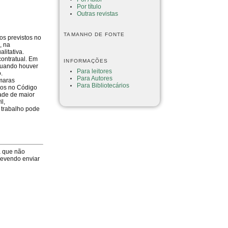
Por título
Outras revistas
TAMANHO DE FONTE
os previstos no
, na
litativa.
contratual. Em
INFORMAÇÕES
 quando houver
Para leitores
.
Para Autores
âmaras
Para Bibliotecários
idos no Código
dade de maior
l,
 trabalho pode
a que não
devendo enviar