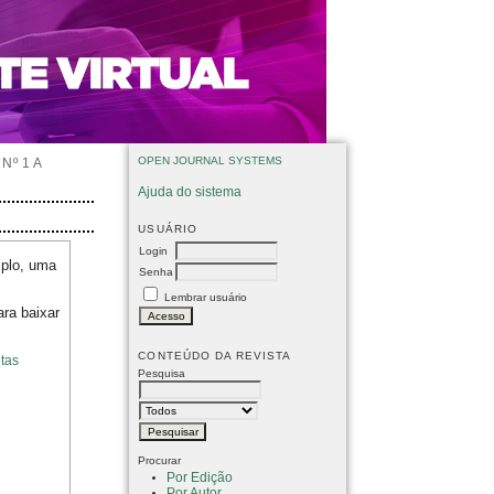
OPEN JOURNAL SYSTEMS
Nº 1 A
Ajuda do sistema
USUÁRIO
Login
mplo, uma
Senha
Lembrar usuário
ara baixar
CONTEÚDO DA REVISTA
tas
Pesquisa
Procurar
Por Edição
Por Autor