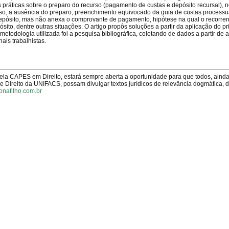
es práticas sobre o preparo do recurso (pagamento de custas e depósito recursal), 
urso, a ausência do preparo, preenchimento equivocado da guia de custas processu
depósito, mas não anexa o comprovante de pagamento, hipótese na qual o recorren
to, dentre outras situações. O artigo propôs soluções a partir da aplicação do pr
etodologia utilizada foi a pesquisa bibliográfica, coletando de dados a partir de ar
ais trabalhistas.
pela CAPES em Direito, estará sempre aberta a oportunidade para que todos, aind
Direito da UNIFACS, possam divulgar textos jurídicos de relevância dogmática, 
onafilho.com.br