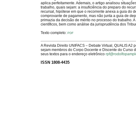
aplica perfeitamente. Ademais, o artigo analisou situaçõ
trabalho, quais sejam: a insuficiência do preparo do rec
recursal, hipótese em que o recorrente anexa a guia do 
comprovante de pagamento, mas não junta a guia de depósi
primazia da decisão de mérito no processo do trabalho. A m
científicos, bem como análise da jurisprudência dos Tribun
Texto completo:
PDF
A Revista Direito UNIFACS – Debate Virtual, QUALIS A2 
sejam membros do Corpo Docente e Discente do Curso de 
seus textos para o endereço eletrônico
rpf@rodolfopampl
ISSN 1808-4435