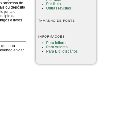
no processo do
Por título
ais ou depósito
Outras revistas
te junta o
incípio da
tigos e livros
TAMANHO DE FONTE
INFORMAÇÕES
Para leitores
a que não
Para Autores
devendo enviar
Para Bibliotecários