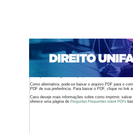
CAPA
SOBRE
ACESSO
CADASTRO
PESQ
NOTÍCIAS
EDIÇÕES DE Nº 1 A 100
WEBMAIL
Capa
n. 295 (2025)
Carvalho Machado
>
>
O arquivo PDF selecionado deve ser carregado no navegador
de arquivos PDF (por exemplo, uma versão atual do
Adobe 
Como alternativa, pode-se baixar o arquivo PDF para o comp
PDF de sua preferência. Para baixar o PDF, clique no link a
Caso deseje mais informações sobre como imprimir, salvar
oferece uma página de
bast
Perguntas Frequentes sobre PDFs