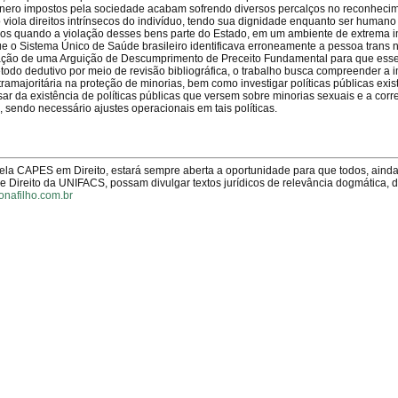
nero impostos pela sociedade acabam sofrendo diversos percalços no reconheci
viola direitos intrínsecos do indivíduo, tendo sua dignidade enquanto ser humano 
ticos quando a violação desses bens parte do Estado, em um ambiente de extrema i
e o Sistema Único de Saúde brasileiro identificava erroneamente a pessoa trans 
ilização de uma Arguição de Descumprimento de Preceito Fundamental para que esse
étodo dedutivo por meio de revisão bibliográfica, o trabalho busca compreender a 
majoritária na proteção de minorias, bem como investigar políticas públicas exis
ar da existência de políticas públicas que versem sobre minorias sexuais e a corre
 sendo necessário ajustes operacionais em tais políticas.
pela CAPES em Direito, estará sempre aberta a oportunidade para que todos, aind
Direito da UNIFACS, possam divulgar textos jurídicos de relevância dogmática, 
onafilho.com.br