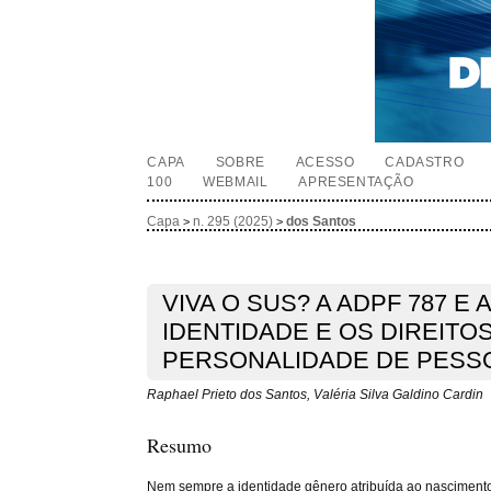
CAPA
SOBRE
ACESSO
CADASTRO
100
WEBMAIL
APRESENTAÇÃO
Capa
n. 295 (2025)
dos Santos
>
>
VIVA O SUS? A ADPF 787 E
IDENTIDADE E OS DIREITO
PERSONALIDADE DE PESS
Raphael Prieto dos Santos, Valéria Silva Galdino Cardin
Resumo
Nem sempre a identidade gênero atribuída ao nascimento,