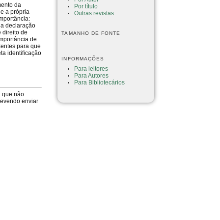
mento da
Por título
e a própria
Outras revistas
mportância:
na declaração
 direito de
TAMANHO DE FONTE
importância de
tentes para que
ta identificação
INFORMAÇÕES
Para leitores
Para Autores
Para Bibliotecários
a que não
devendo enviar