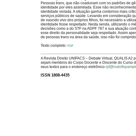
Pessoas trans, que não coadunam com os padrões de gê
identidade por eles assimilada. Esse não reconhecimento 
identidade violada. A situação ganha contornos mais crí
serviços públicos de saúde. Levando em consideração qu
de nascido vivo dos próprios filhos, foi necessário a ut
identidade fosse respeitado. Nesta senda, utilizando o m
decisões como a do STF na ADPF 787 e sua atuação contra
esse direito da personalidade seja respeitado. Assim apes
de pessoas trans na área da saúde, isso não foi cumprido,
Texto completo:
PDF
A Revista Direito UNIFACS – Debate Virtual, QUALIS A2 
sejam membros do Corpo Docente e Discente do Curso de 
seus textos para o endereço eletrônico
rpf@rodolfopampl
ISSN 1808-4435