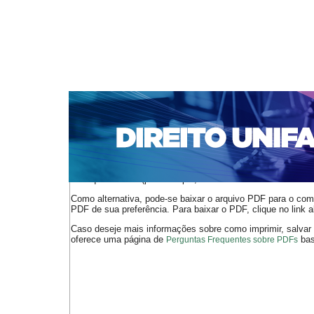
CAPA
SOBRE
ACESSO
CADASTRO
PESQ
NOTÍCIAS
EDIÇÕES DE Nº 1 A 100
WEBMAIL
Capa
n. 297 (2025)
Dias Marques da Cruz
>
>
O arquivo PDF selecionado deve ser carregado no navegador
de arquivos PDF (por exemplo, uma versão atual do
Adobe 
Como alternativa, pode-se baixar o arquivo PDF para o comp
PDF de sua preferência. Para baixar o PDF, clique no link a
Caso deseje mais informações sobre como imprimir, salvar
oferece uma página de
bast
Perguntas Frequentes sobre PDFs