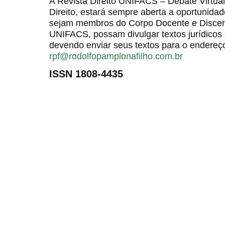
A Revista Direito UNIFACS – Debate Virt
Direito, estará sempre aberta a oportunida
sejam membros do Corpo Docente e Discent
UNIFACS, possam divulgar textos jurídicos 
devendo enviar seus textos para o endereço
rpf@rodolfopamplonafilho.com.br
ISSN 1808-4435