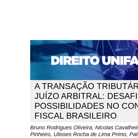
CAPA
SOBRE
ACESSO
CADASTRO
PESQ
NOTÍCIAS
EDIÇÕES DE Nº 1 A 100
WEBMAIL
Capa
n. 299 (2025)
Rodrigues Oliveira
>
>
A TRANSAÇÃO TRIBUTÁR
JUÍZO ARBITRAL: DESAF
POSSIBILIDADES NO CO
FISCAL BRASILEIRO
Bruno Rodrigues Oliveira, Nicolas Cavalhe
Pinheiro, Ulisses Rocha de Lima Primo, Patr