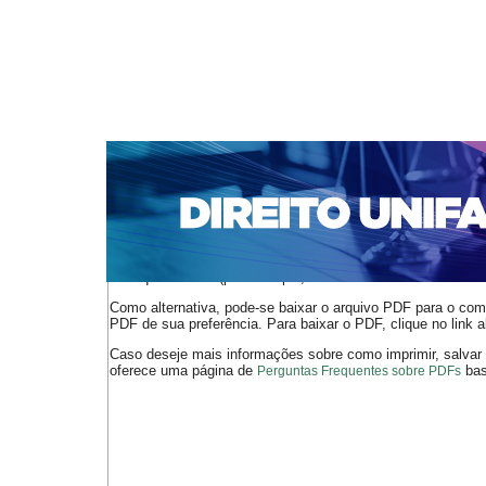
CAPA
SOBRE
ACESSO
CADASTRO
PESQ
NOTÍCIAS
EDIÇÕES DE Nº 1 A 100
WEBMAIL
Capa
n. 299 (2025)
Zago Thomasi
>
>
O arquivo PDF selecionado deve ser carregado no navegador
de arquivos PDF (por exemplo, uma versão atual do
Adobe 
Como alternativa, pode-se baixar o arquivo PDF para o comp
PDF de sua preferência. Para baixar o PDF, clique no link a
Caso deseje mais informações sobre como imprimir, salvar
oferece uma página de
bast
Perguntas Frequentes sobre PDFs