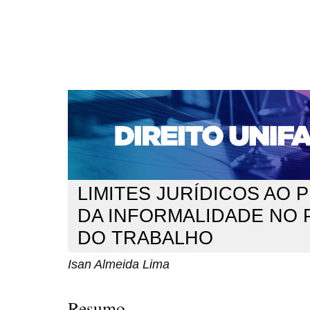
CAPA
SOBRE
ACESSO
CADASTRO
PESQ
NOTÍCIAS
EDIÇÕES DE Nº 1 A 100
WEBMAIL
Capa
n. 119 (2010)
Lima
>
>
LIMITES JURÍDICOS AO P
DA INFORMALIDADE NO
DO TRABALHO
Isan Almeida Lima
Resumo