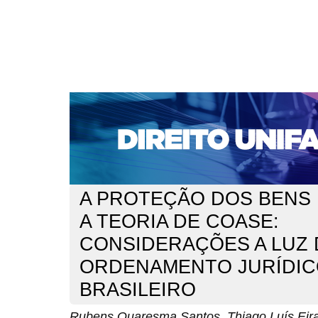
CAPA
SOBRE
ACESSO
CADASTRO
PESQ
NOTÍCIAS
EDIÇÕES DE Nº 1 A 100
WEBMAIL
Capa
v. 301 (2025)
Quaresma Santos
>
>
A PROTEÇÃO DOS BENS 
A TEORIA DE COASE:
CONSIDERAÇÕES A LUZ
ORDENAMENTO JURÍDI
BRASILEIRO
Rubens Quaresma Santos, Thiago Luís Eiras