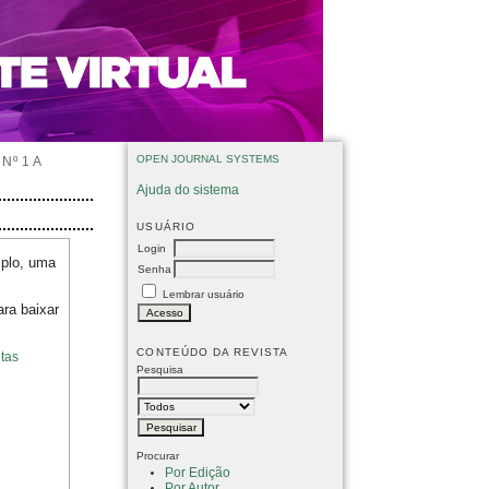
OPEN JOURNAL SYSTEMS
Nº 1 A
Ajuda do sistema
USUÁRIO
Login
mplo, uma
Senha
Lembrar usuário
ara baixar
CONTEÚDO DA REVISTA
tas
Pesquisa
Procurar
Por Edição
Por Autor