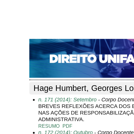
CAPA
SOBRE
ACESSO
CADASTRO
PESQ
NOTÍCIAS
EDIÇÕES DE Nº 1 A 100
WEBMAIL
Capa
Pesquisa
Perfil do autor
>
>
Perfil do autor
Hage Humbert, Georges Lo
n. 171 (2014): Setembro
- Corpo Docen
BREVES REFLEXÕES ACERCA DOS E
NAS AÇÕES DE RESPONSABILIZAÇ
ADMINISTRATIVA.
RESUMO
PDF
n. 172 (2014): Outubro
- Corpo Docente