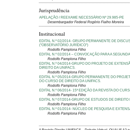
Jurisprudência
APELAÇÃO / REEXAME NECESSÁRIO Nº 29.985-PE
Desembargador Federal Rogério Fialho Moreira
Institucional
EDITAL N.º 02/2014- GRUPO PERMANENTE DE DISCU
("OBSERVATÓRIO JURÍDICO")
Rodolfo Pamplona Filho
EDITAL N.º 02/2014 – CONVOCAÇÃO PARA A SEGUN
Rodolfo Pamplona Filho
EDITAL N.º 04/2014-GRUPO DO PROJETO DE EXTENS
DIREITO DA UNIFACS.
Rodolfo Pamplona Filho
EDITAL N.º 05/2014-GRUPO PERMANENTE DO PROJE
DO CURSO DE DIREITO DA UNIFACS.
Rodolfo Pamplona Filho
EDITAL N.º 06/2014- 15ª EDIÇÃO DA REVISTA DO CUR
Rodolfo Pamplona Filho
EDITAL N.º 07/2014-GRUPO DE ESTUDOS DE DIREITO
Rodolfo Pamplona Filho
EDITAL N.º 01/2014- NÚCLEO DE PESQUISA E EXTENS
Rodolfo Pamplona Filho
A Revista Direito UNIFACS – Debate Virtual, QUALIS A2 