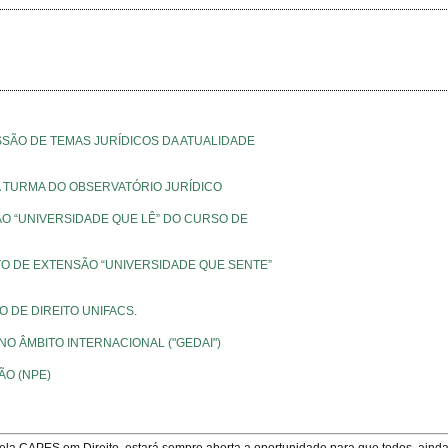
SSÃO DE TEMAS JURÍDICOS DA ATUALIDADE
DA TURMA DO OBSERVATÓRIO JURÍDICO
ÃO “UNIVERSIDADE QUE LÊ” DO CURSO DE
TO DE EXTENSÃO “UNIVERSIDADE QUE SENTE”
SO DE DIREITO UNIFACS.
 NO ÂMBITO INTERNACIONAL ("GEDAI")
ÃO (NPE)
pela CAPES em Direito, estará sempre aberta a oportunidade para que todos, aind