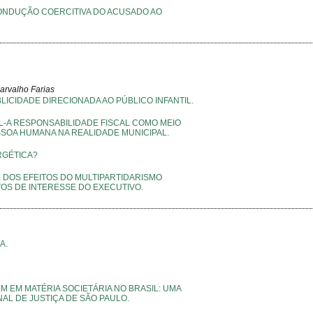
A CONDUÇÃO COERCITIVA DO ACUSADO AO
arvalho Farias
LICIDADE DIRECIONADA AO PÚBLICO INFANTIL.
AL-A RESPONSABILIDADE FISCAL COMO MEIO
SSOA HUMANA NA REALIDADE MUNICIPAL.
RGÉTICA?
 DOS EFEITOS DO MULTIPARTIDARISMO
OS DE INTERESSE DO EXECUTIVO.
A.
 EM MATÉRIA SOCIETÁRIA NO BRASIL: UMA
AL DE JUSTIÇA DE SÃO PAULO.