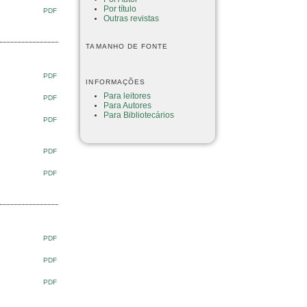
Por título
PDF
Outras revistas
TAMANHO DE FONTE
PDF
INFORMAÇÕES
Para leitores
PDF
Para Autores
Para Bibliotecários
PDF
PDF
PDF
PDF
PDF
PDF