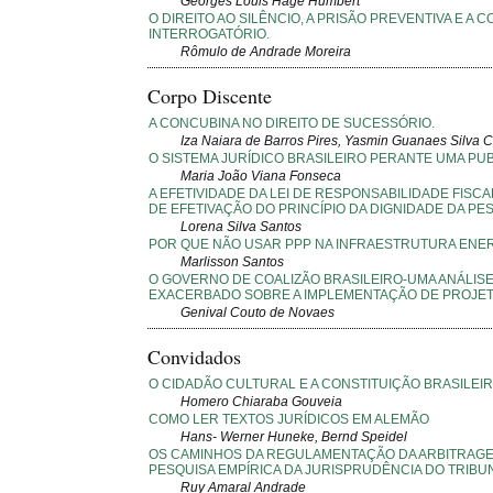
Georges Louis Hage Humbert
O DIREITO AO SILÊNCIO, A PRISÃO PREVENTIVA E 
INTERROGATÓRIO.
Rômulo de Andrade Moreira
Corpo Discente
A CONCUBINA NO DIREITO DE SUCESSÓRIO.
Iza Naiara de Barros Pires, Yasmin Guanaes Silva C
O SISTEMA JURÍDICO BRASILEIRO PERANTE UMA PUB
Maria João Viana Fonseca
A EFETIVIDADE DA LEI DE RESPONSABILIDADE FISC
DE EFETIVAÇÃO DO PRINCÍPIO DA DIGNIDADE DA PE
Lorena Silva Santos
POR QUE NÃO USAR PPP NA INFRAESTRUTURA ENE
Marlisson Santos
O GOVERNO DE COALIZÃO BRASILEIRO-UMA ANÁLISE
EXACERBADO SOBRE A IMPLEMENTAÇÃO DE PROJET
Genival Couto de Novaes
Convidados
O CIDADÃO CULTURAL E A CONSTITUIÇÃO BRASILEIR
Homero Chiaraba Gouveia
COMO LER TEXTOS JURÍDICOS EM ALEMÃO
Hans- Werner Huneke, Bernd Speidel
OS CAMINHOS DA REGULAMENTAÇÃO DA ARBITRAGEM
PESQUISA EMPÍRICA DA JURISPRUDÊNCIA DO TRIBUN
Ruy Amaral Andrade